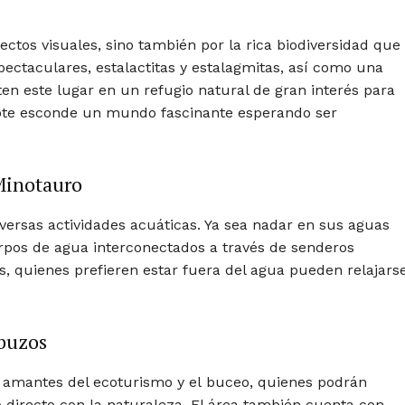
ectos visuales, sino también por la rica biodiversidad que
ectaculares, estalactitas y estalagmitas, así como una
ten este lugar en un refugio natural de gran interés para
note esconde un mundo fascinante esperando ser
 Minotauro
iversas actividades acuáticas. Ya sea nadar en sus aguas
erpos de agua interconectados a través de senderos
, quienes prefieren estar fuera del agua pueden relajars
 buzos
s amantes del ecoturismo y el buceo, quienes podrán
 directo con la naturaleza. El área también cuenta con