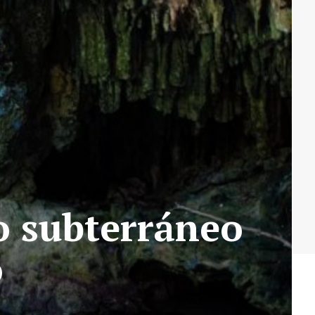
o subterráneo
o