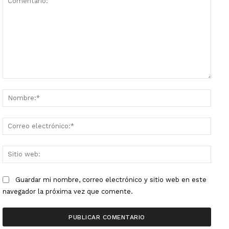
Comentario:
Nombr
Corre
electr
Sitio
web:
Guardar mi nombre, correo electrónico y sitio web en este
navegador la próxima vez que comente.