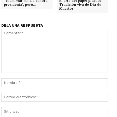
‘Team Mar’ en ‘La señora
El arte del papel picado:
presidenta’, pero…
Tradición viva de Día de
Muertos
DEJA UNA RESPUESTA
Comentario:
Nombr
Corre
electr
Sitio
web: