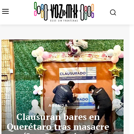
AGENDA
Clausuran bares en
Querétaro tras masacre