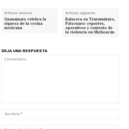
Artículo anterior
Artículo siguiente
Guanajuato celebra la
Balacera en Tzurumútaro,
riqueza de la cocina
Pátzcuaro: reportes,
mexicana
operativos y contexto de
la violencia en Michoacán
DEJA UNA RESPUESTA
Comentario:
Nombr
Corre