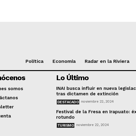
Política
Economía
Radar en la Riviera
nócenos
Lo Último
INAI busca influir en nueva legisla
nes somos
tras dictamen de extinción
áctanos
noviembre 22, 2024
DESTACADO
letter
Festival de la Fresa en Irapuato: é
uenta
rotundo
noviembre 22, 2024
TURISMO