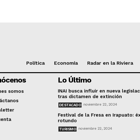
Política
Economía
Radar en la Riviera
nócenos
Lo Último
INAI busca influir en nueva legisla
nes somos
tras dictamen de extinción
áctanos
noviembre 22, 2024
DESTACADO
letter
Festival de la Fresa en Irapuato: é
uenta
rotundo
noviembre 22, 2024
TURISMO