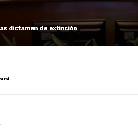
tras dictamen de extinción
stral
a