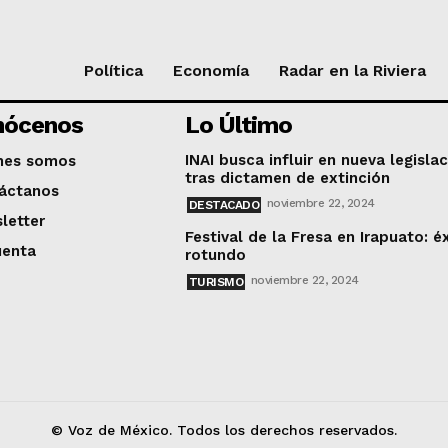
Política
Economía
Radar en la Riviera
nócenos
Lo Último
INAI busca influir en nueva legisla
nes somos
tras dictamen de extinción
áctanos
noviembre 22, 2024
DESTACADO
letter
Festival de la Fresa en Irapuato: é
uenta
rotundo
noviembre 22, 2024
TURISMO
© Voz de México. Todos los derechos reservados.