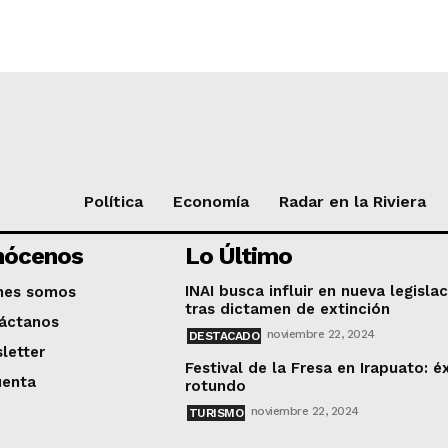
Política
Economía
Radar en la Riviera
nócenos
Lo Último
INAI busca influir en nueva legisla
nes somos
tras dictamen de extinción
áctanos
noviembre 22, 2024
DESTACADO
letter
Festival de la Fresa en Irapuato: é
uenta
rotundo
noviembre 22, 2024
TURISMO