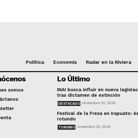
Política
Economía
Radar en la Riviera
nócenos
Lo Último
INAI busca influir en nueva legisla
nes somos
tras dictamen de extinción
áctanos
noviembre 22, 2024
DESTACADO
letter
Festival de la Fresa en Irapuato: é
uenta
rotundo
noviembre 22, 2024
TURISMO