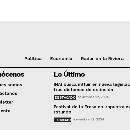
Política
Economía
Radar en la Riviera
nócenos
Lo Último
INAI busca influir en nueva legisla
nes somos
tras dictamen de extinción
áctanos
noviembre 22, 2024
DESTACADO
letter
Festival de la Fresa en Irapuato: é
uenta
rotundo
noviembre 22, 2024
TURISMO