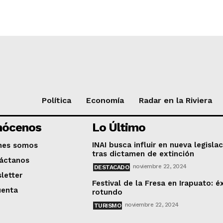
Política
Economía
Radar en la Riviera
nócenos
Lo Último
INAI busca influir en nueva legisla
nes somos
tras dictamen de extinción
áctanos
noviembre 22, 2024
DESTACADO
letter
Festival de la Fresa en Irapuato: é
uenta
rotundo
noviembre 22, 2024
TURISMO