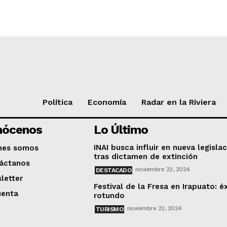
Política
Economía
Radar en la Riviera
nócenos
Lo Último
INAI busca influir en nueva legisla
nes somos
tras dictamen de extinción
áctanos
noviembre 22, 2024
DESTACADO
letter
Festival de la Fresa en Irapuato: é
uenta
rotundo
noviembre 22, 2024
TURISMO