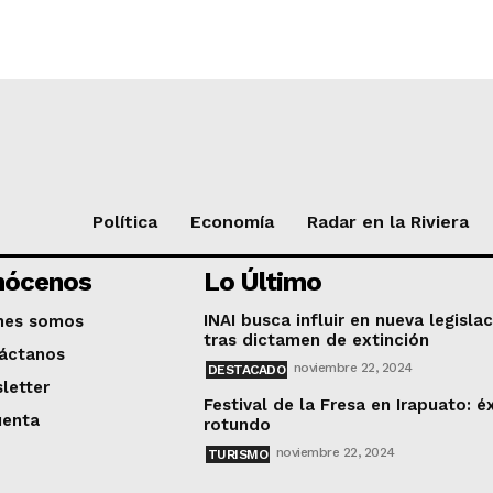
Política
Economía
Radar en la Riviera
nócenos
Lo Último
INAI busca influir en nueva legisla
nes somos
tras dictamen de extinción
áctanos
noviembre 22, 2024
DESTACADO
letter
Festival de la Fresa en Irapuato: é
uenta
rotundo
noviembre 22, 2024
TURISMO