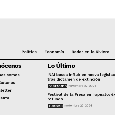
Política
Economía
Radar en la Riviera
nócenos
Lo Último
INAI busca influir en nueva legisla
nes somos
tras dictamen de extinción
áctanos
noviembre 22, 2024
DESTACADO
letter
Festival de la Fresa en Irapuato: é
uenta
rotundo
noviembre 22, 2024
TURISMO