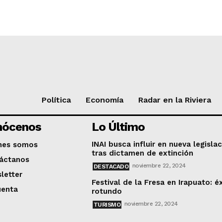
Política
Economía
Radar en la Riviera
nócenos
Lo Último
INAI busca influir en nueva legisla
nes somos
tras dictamen de extinción
áctanos
noviembre 22, 2024
DESTACADO
letter
Festival de la Fresa en Irapuato: é
uenta
rotundo
noviembre 22, 2024
TURISMO