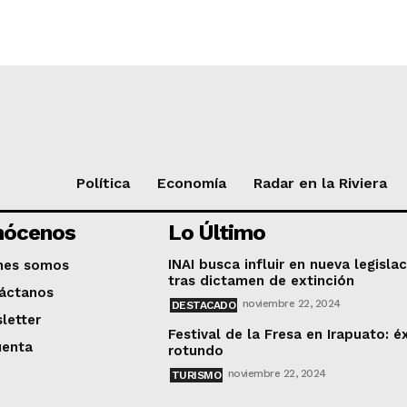
Política
Economía
Radar en la Riviera
nócenos
Lo Último
INAI busca influir en nueva legisla
nes somos
tras dictamen de extinción
áctanos
noviembre 22, 2024
DESTACADO
letter
Festival de la Fresa en Irapuato: é
uenta
rotundo
noviembre 22, 2024
TURISMO