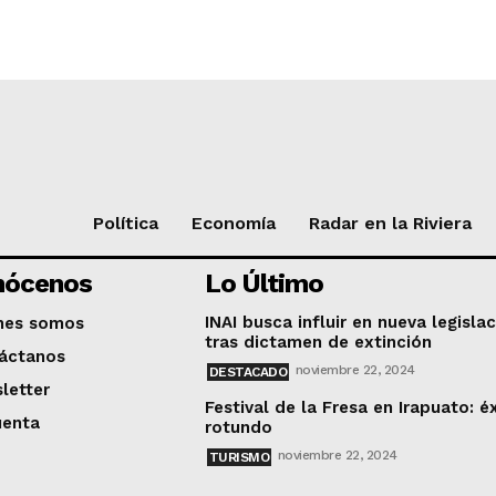
Política
Economía
Radar en la Riviera
nócenos
Lo Último
INAI busca influir en nueva legisla
nes somos
tras dictamen de extinción
áctanos
noviembre 22, 2024
DESTACADO
letter
Festival de la Fresa en Irapuato: é
uenta
rotundo
noviembre 22, 2024
TURISMO