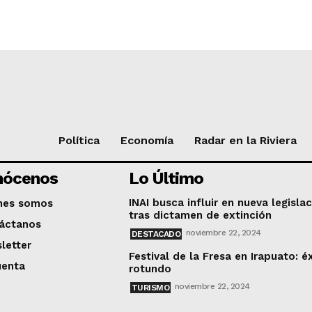
Política
Economía
Radar en la Riviera
nócenos
Lo Último
INAI busca influir en nueva legisla
nes somos
tras dictamen de extinción
áctanos
noviembre 22, 2024
DESTACADO
letter
Festival de la Fresa en Irapuato: é
uenta
rotundo
noviembre 22, 2024
TURISMO