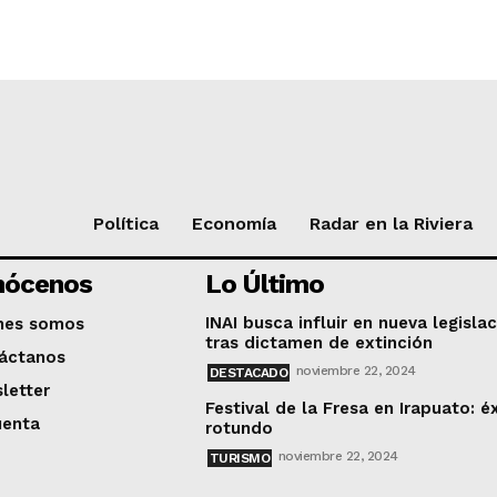
Política
Economía
Radar en la Riviera
nócenos
Lo Último
INAI busca influir en nueva legisla
nes somos
tras dictamen de extinción
áctanos
noviembre 22, 2024
DESTACADO
letter
Festival de la Fresa en Irapuato: é
uenta
rotundo
noviembre 22, 2024
TURISMO