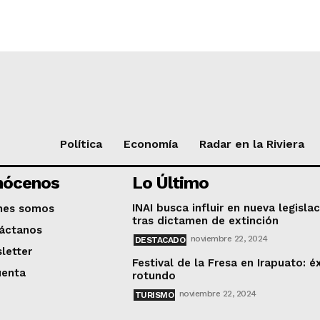
Política
Economía
Radar en la Riviera
nócenos
Lo Último
INAI busca influir en nueva legisla
nes somos
tras dictamen de extinción
áctanos
noviembre 22, 2024
DESTACADO
letter
Festival de la Fresa en Irapuato: é
uenta
rotundo
noviembre 22, 2024
TURISMO