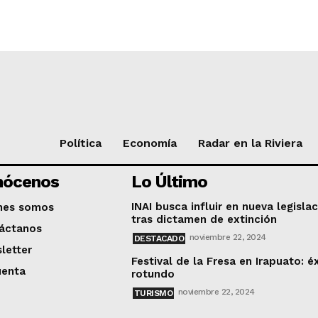
Política
Economía
Radar en la Riviera
nócenos
Lo Último
INAI busca influir en nueva legisla
nes somos
tras dictamen de extinción
áctanos
noviembre 22, 2024
DESTACADO
letter
Festival de la Fresa en Irapuato: é
uenta
rotundo
noviembre 22, 2024
TURISMO