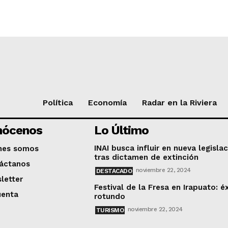
Política
Economía
Radar en la Riviera
nócenos
Lo Último
INAI busca influir en nueva legisla
nes somos
tras dictamen de extinción
áctanos
noviembre 22, 2024
DESTACADO
letter
Festival de la Fresa en Irapuato: é
uenta
rotundo
noviembre 22, 2024
TURISMO