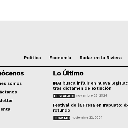
Política
Economía
Radar en la Riviera
nócenos
Lo Último
INAI busca influir en nueva legisla
nes somos
tras dictamen de extinción
áctanos
noviembre 22, 2024
DESTACADO
letter
Festival de la Fresa en Irapuato: é
uenta
rotundo
noviembre 22, 2024
TURISMO